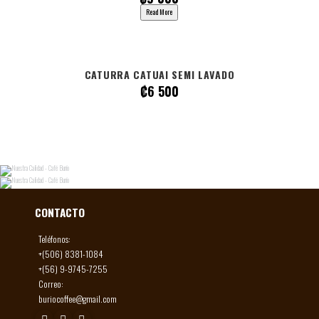
Read More
CATURRA CATUAI SEMI LAVADO
₡
6 500
CONTACTO
Teléfonos:
+(506) 8381-1084
+(56) 9-9745-7255
Correo:
buriocoffee@gmail.com