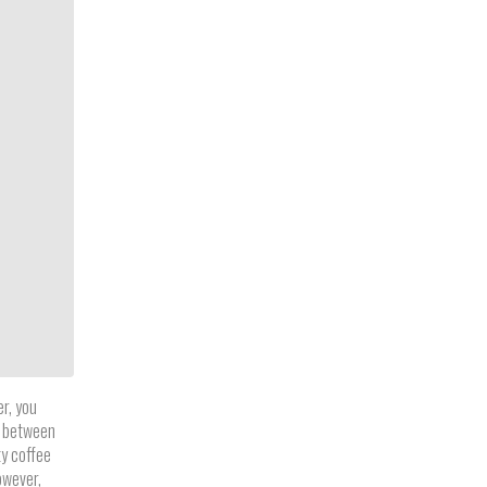
er, you
e between
y coffee
owever,