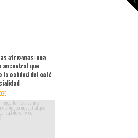
To
th
W
NES SOMOS
as africanas: una
a ancestral que
 la calidad del café
cialidad
2025