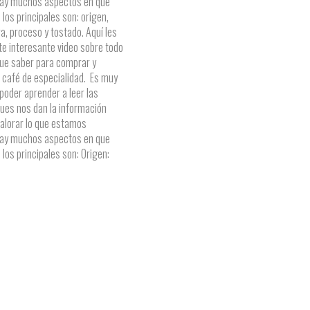
hay muchos aspectos en que
o los principales son: origen,
ra, proceso y tostado. Aquí les
e interesante video sobre todo
que saber para comprar y
n café de especialidad. Es muy
poder aprender a leer las
pues nos dan la información
valorar lo que estamos
hay muchos aspectos en que
o los principales son: Origen: