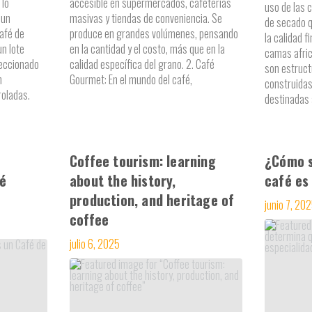
 lo
accesible en supermercados, cafeterías
uso de las 
 un
masivas y tiendas de conveniencia. Se
de secado q
café de
produce en grandes volúmenes, pensando
la calidad f
un lote
en la cantidad y el costo, más que en la
camas afri
eccionado
calidad específica del grano. 2. Café
son estruct
n
Gourmet: En el mundo del café,
construida
roladas.
destinadas 
Coffee tourism: learning
¿Cómo s
ué
about the history,
café es
production, and heritage of
junio 7, 20
coffee
julio 6, 2025