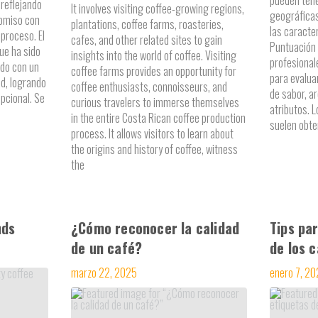
reflejando
It involves visiting coffee-growing regions,
geográficas
romiso con
plantations, coffee farms, roasteries,
las caracter
 proceso. El
cafes, and other related sites to gain
Puntuación 
ue ha sido
insights into the world of coffee. Visiting
profesional
ado con un
coffee farms provides an opportunity for
para evalua
ad, logrando
coffee enthusiasts, connoisseurs, and
de sabor, a
epcional. Se
curious travelers to immerse themselves
atributos. 
in the entire Costa Rican coffee production
suelen obte
process. It allows visitors to learn about
the origins and history of coffee, witness
the
nds
¿Cómo reconocer la calidad
Tips par
de un café?
de los 
marzo 22, 2025
enero 7, 2