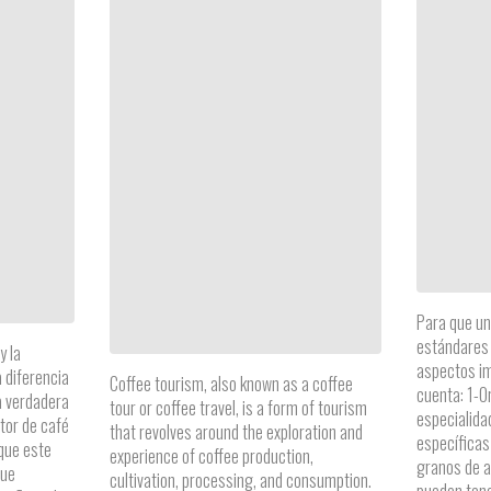
Para que un
estándares 
y la
aspectos i
 diferencia
Coffee tourism, also known as a coffee
cuenta: 1-Or
a verdadera
tour or coffee travel, is a form of tourism
especialida
tor de café
that revolves around the exploration and
específicas
 que este
experience of coffee production,
granos de a
que
cultivation, processing, and consumption.
pueden tene