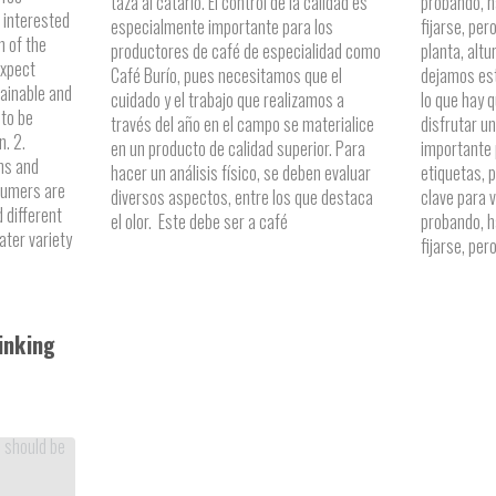
taza al catarlo. El control de la calidad es
probando, 
interested
especialmente importante para los
fijarse, per
n of the
productores de café de especialidad como
planta, altu
expect
Café Burío, pues necesitamos que el
dejamos est
tainable and
cuidado y el trabajo que realizamos a
lo que hay 
 to be
través del año en el campo se materialice
disfrutar u
n. 2.
en un producto de calidad superior. Para
importante 
ins and
hacer un análisis físico, se deben evaluar
etiquetas, 
nsumers are
diversos aspectos, entre los que destaca
clave para 
 different
el olor. Este debe ser a café
probando, 
ater variety
fijarse, per
inking